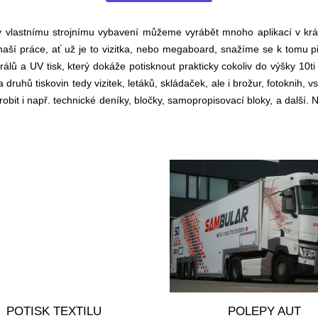
 vlastnímu strojnímu vybavení můžeme vyrábět mnoho aplikací v krá
naší práce, ať už je to vizitka, nebo megaboard, snažíme se k tomu 
rálů a UV tisk, který dokáže potisknout prakticky cokoliv do výšky 10t
hů tiskovin tedy vizitek, letáků, skládaček, ale i brožur, fotoknih, v
obit i např. technické deníky, bločky, samopropisovací bloky, a další
POTISK TEXTILU
POLEPY AUT