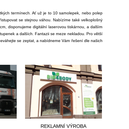
tkých termínech. Ať už je to 10 samolepek, nebo polep
přistupovat se stejnou váhou. Nabízíme také velkoplošný
i cm, disponujeme digitální laserovou tiskárnou, a dalším
stupenek a dalších. Fantazii se meze nekladou. Pro větší
. Neváhejte se zeptat, a nabídneme Vám řešení dle našich
REKLAMNÍ VÝROBA