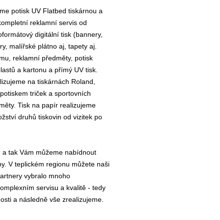
íme potisk UV Flatbed tiskárnou a
ompletní reklamní servis od
ormátový digitální tisk (bannery,
y, malířské plátno aj, tapety aj.
amu, reklamní předměty, potisk
plastů a kartonu a přímý UV tisk.
izujeme na tiskárnách Roland,
potiskem triček a sportovních
ěty. Tisk na papír realizujeme
tví druhů tiskovin od vizitek po
ho, a tak Vám můžeme nabídnout
by. V teplickém regionu můžete naši
 partnery vybralo mnoho
omplexním servisu a kvalitě - tedy
ti a následně vše zrealizujeme.