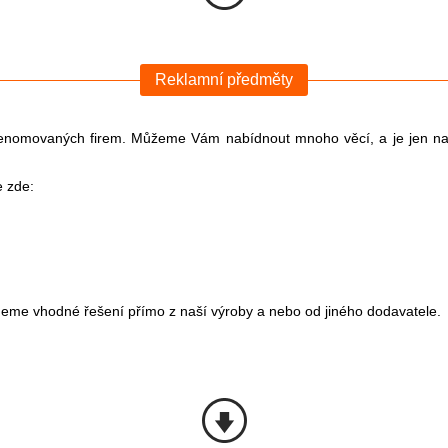
Reklamní předměty
enomovaných firem. Můžeme Vám nabídnout mnoho věcí, a je jen na V
e zde:
ezneme vhodné řešení přímo z naší výroby a nebo od jiného dodavatele.