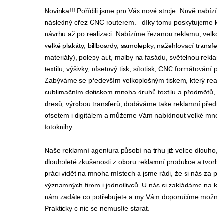
Novinka!!! Pořídili jsme pro Vás nové stroje. Nově nabíz
následný ořez CNC routerem. I díky tomu poskytujeme k
návrhu až po realizaci. Nabízíme řezanou reklamu, velkof
velké plakáty, billboardy, samolepky, nažehlovací transfer
materiály), polepy aut, malby na fasádu, světelnou rekl
textilu, výšivky, ofsetový tisk, sítotisk, CNC formátování 
Zabýváme se především velkoplošným tiskem, který real
sublimačním dotiskem mnoha druhů textilu a předmětů, 
dresů, výrobou transferů, dodáváme také reklamní předm
ofsetem i digitálem a můžeme Vám nabídnout velké množs
fotoknihy.
Naše reklamní agentura působí na trhu již velice dlou
dlouholeté zkušenosti z oboru reklamní produkce a tvor
práci vidět na mnoha místech a jsme rádi, že si nás za
významných firem i jednotlivců. U nás si zakládáme na k
nám zadáte co potřebujete a my Vám doporučíme možnos
Prakticky o nic se nemusíte starat.